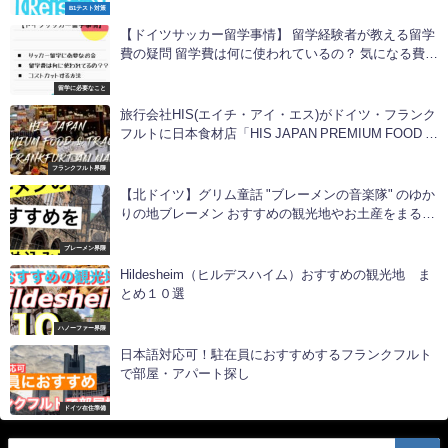
B1テスト対策
【ドイツサッカー留学事情】 留学経験者が教える留学
費の疑問 留学費は何に使われているの？ 気になる費用
を抑える方法とは
留学に必要なこと
旅行会社HIS(エイチ・アイ・エス)がドイツ・フランク
フルトに日本食材店「HIS JAPAN PREMIUM FOOD &
TRAVEL」をオープンしたので行ってみた！
フランクフルト界隈
【北ドイツ】グリム童話 "ブレーメンの音楽隊" のゆか
りの地ブレーメン おすすめの観光地やお土産をまるッ
と紹介！
ブレーメン界隈
Hildesheim（ヒルデスハイム）おすすめの観光地 ま
とめ１０選
ハノーファー界隈
日本語対応可！駐在員におすすめするフランクフルト
で部屋・アパート探し
ドイツ在住準備