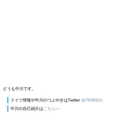
どうも中川です。
ドイツ情報や中川のつぶやきはTwitter
@YKN0621
中川の自己紹介は
こちらへ