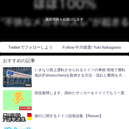
最新情報をお届けします
Twitterでフォローしよう
Follow 中川雄貴/ Yuki Nakagawa
おすすめの記事
いきなり路上運転させられるドイツの車校 現地で運転
免許(Führerschein)を取得する方法・流れと費用を大公
開
車関係
現役復帰します。諦めたサッカーをドイツでもう一度
サッカー留学
旅行に関するドイツ語単語集 【Reisen】