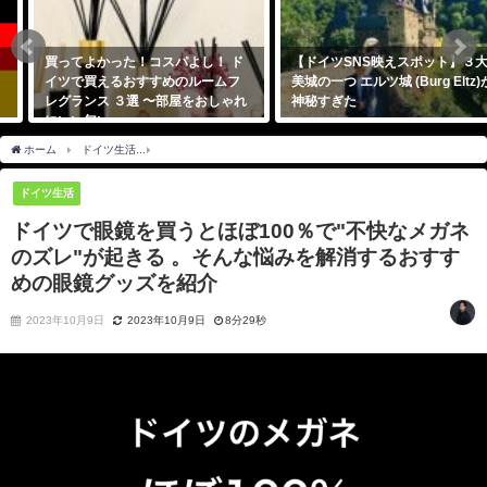
買ってよかった！コスパよし！ ド
【ドイツSNS映えスポット】３大
イツで買えるおすすめのルームフ
美城の一つ エルツ城 (Burg Eltz)が
レグランス ３選 〜部屋をおしゃれ
神秘すぎた
にいい匂い〜
2020年5月28日
2020年8月13日
ホーム
ドイツ生活
ドイツで眼鏡を買うとほぼ100％で"不快なメガネのズレ"が起き
ドイツ生活
ドイツで眼鏡を買うとほぼ100％で"不快なメガネ
のズレ"が起きる 。そんな悩みを解消するおすす
めの眼鏡グッズを紹介
2023年10月9日
2023年10月9日
8分29秒