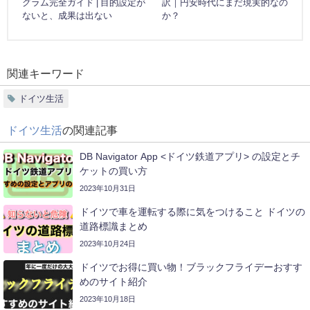
グラム完全ガイド | 目的設定が
訳｜円安時代にまだ現実的なの
ないと、成果は出ない
か？
関連キーワード
ドイツ生活
ドイツ生活
の関連記事
DB Navigator App <ドイツ鉄道アプリ> の設定とチ
ケットの買い方
2023年10月31日
ドイツで車を運転する際に気をつけること ドイツの
道路標識まとめ
2023年10月24日
ドイツでお得に買い物！ブラックフライデーおすす
めのサイト紹介
2023年10月18日