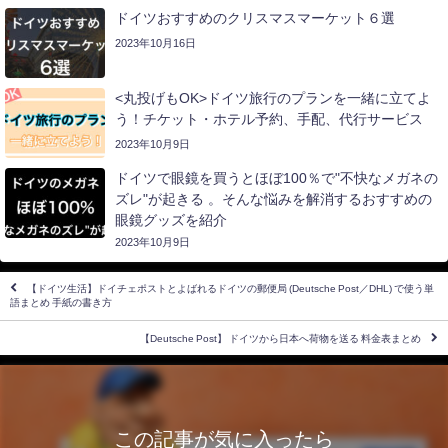
ドイツおすすめのクリスマスマーケット６選
2023年10月16日
<丸投げもOK>ドイツ旅行のプランを一緒に立てよ
う！チケット・ホテル予約、手配、代行サービス
2023年10月9日
ドイツで眼鏡を買うとほぼ100％で"不快なメガネの
ズレ"が起きる 。そんな悩みを解消するおすすめの
眼鏡グッズを紹介
2023年10月9日
【ドイツ生活】ドイチェポストとよばれるドイツの郵便局 (Deutsche Post／DHL) で使う単
語まとめ 手紙の書き方
【Deutsche Post】 ドイツから日本へ荷物を送る 料金表まとめ
この記事が気に入ったら