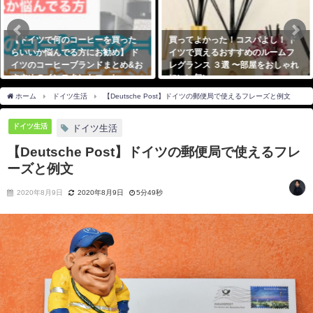
った
買ってよかった！コスパよし！ ド
「ドイツでプロになれるのか
 ド
イツで買えるおすすめのルームフ
マチュアからプロへのリアル
め&お
レグランス ３選 〜部屋をおしゃれ
筋」ドイツサッカー留学
ー・
にいい匂い〜
2023年9月16日
2020年8月13日
ホーム
ドイツ生活
【Deutsche Post】ドイツの郵便局で使えるフレーズと例文
ドイツ生活
ドイツ生活
【Deutsche Post】ドイツの郵便局で使えるフレ
ーズと例文
2020年8月9日
2020年8月9日
5分49秒