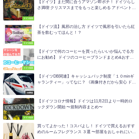
【ドイツ】まだ間に合うアマゾン即ポチ！ ドイツらし
さ満喫 クリスマスまでをもっと楽しめる アドベントカ
レンダーを紹介
ドイツ生活
【ドイツ流】風邪の治し方 ドイツで風邪を引いたら紅
茶を飲むってほんと！？
ドイツ生活
【ドイツで何のコーヒーを買ったらいいか悩んでる方
にお勧め】 ドイツのコーヒーブランドまとめ&おすす
めのインスタントコーヒー・コーヒーマシンを紹介
ドイツ生活
【ドイツDB関連】キャッシュバック制度「１０minギ
ャランティー」ってなに？ 《画像付きだから安心 ドイ
ツ語がわからない方でもできる申請方法》
DB関係
【ドイツコロナ情報】ドイツは11月2日より一時的ロ
ックダウン開始 〜規制内容まとめ〜
ドイツ生活
買ってよかった！コスパよし！ ドイツで買えるおすす
めのルームフレグランス ３選 〜部屋をおしゃれにいい
匂い〜