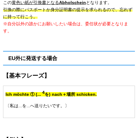
この
黄色い紙が引換書となる
Abholschein
となります。
引換の際にパスポートか身分証明書の提示を求られるので、忘れず
に持って行こう。
※自分以外の誰かにお願いしたい場合は、委任状が必要となりま
す。
EU外に発送する場合
【基本フレーズ】
4
Ich möchte ① (...
を) nach＋場所 schicken.
〔私は...を...へ送りたいです。〕