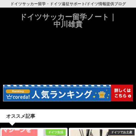
ドイツサッカー留学・ドイツ遠征サポート/ドイツ情報提供ブログ
ドイツサッカー留学ノート｜
中川雄貴
オススメ記事
イツ生活
ドイツでお土産
ドイツ語サッ