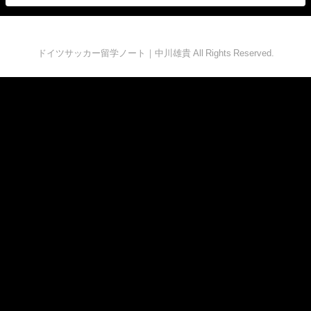
ドイツサッカー留学ノート｜中川雄貴 All Rights Reserved.