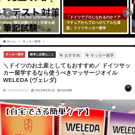
「ドイツでプロになれるのか？ア
【ドイツ旅行】中世の町ハイデル
マチュアからプロへのリアルな道
ベルグ おすすめの観光スポットを
筋」ドイツサッカー留学
巡る王道モデルコースをご紹介
2023年9月16日
2020年7月10日
ホーム
サッカー留学
＼ドイツのお土産としてもおすすめ／ ドイツサッカー留学するなら
サッカー留学
留学に必要なこと
おすすめ
サッカー留学
＼ドイツのお土産としてもおすすめ／ ドイツサッ
カー留学するなら使うべきマッサージオイル
WELEDA (ヴェレダ)
2020年9月21日
2023年5月1日
5分49秒