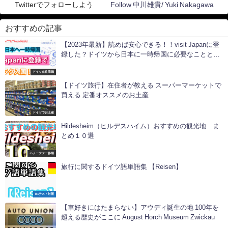
Twitterでフォローしよう
Follow 中川雄貴/ Yuki Nakagawa
おすすめの記事
【2023年最新】読めば安心できる！！visit Japanに登
録した？ドイツから日本に一時帰国に必要なことと
は？
ドイツ在住準備
【ドイツ旅行】在住者が教える スーパーマーケットで
買える 定番オススメのお土産
ドイツでお土産
Hildesheim（ヒルデスハイム）おすすめの観光地 ま
とめ１０選
ハノーファー界隈
旅行に関するドイツ語単語集 【Reisen】
B1テスト対策
【車好きにはたまらない】アウディ誕生の地 100年を
超える歴史がここに August Horch Museum Zwickau