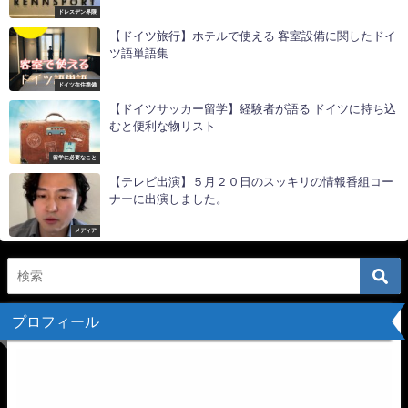
ドレスデン界隈
【ドイツ旅行】ホテルで使える 客室設備に関したドイ
ツ語単語集
ドイツ在住準備
【ドイツサッカー留学】経験者が語る ドイツに持ち込
むと便利な物リスト
留学に必要なこと
【テレビ出演】５月２０日のスッキリの情報番組コー
ナーに出演しました。
メディア
プロフィール