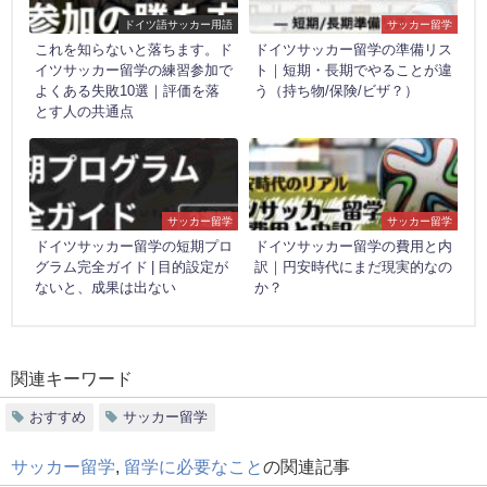
ドイツ語サッカー用語
サッカー留学
これを知らないと落ちます。ド
ドイツサッカー留学の準備リス
イツサッカー留学の練習参加で
ト｜短期・長期でやることが違
よくある失敗10選｜評価を落
う（持ち物/保険/ビザ？）
とす人の共通点
サッカー留学
サッカー留学
ドイツサッカー留学の短期プロ
ドイツサッカー留学の費用と内
グラム完全ガイド | 目的設定が
訳｜円安時代にまだ現実的なの
ないと、成果は出ない
か？
関連キーワード
おすすめ
サッカー留学
サッカー留学
,
留学に必要なこと
の関連記事