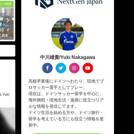
イツ生活
シュトゥットガルト界隈
マイ
買った
【ドイツ旅行】中世の町ハイデル
【ドイツSNS映えスポット
】 ド
ベルグ おすすめの観光スポットを
美城の一つ エルツ城 (Burg El
とめ&
巡る王道モデルコースをご紹介
神秘すぎた
ーヒ
2020年7月10日
2020年5月28日
中川雄貴/Yuki Nakagawa
高校卒業後にドイツへわたり、現地でプ
ロサッカー選手としてプレー。
現在は、ドイツサッカー留学を中心に、
 Yuki
海外挑戦・現地生活・進路に役立つリア
ルな情報を発信してます。
ドイツ生活を始める方や、ドイツ旅行・
留学を考えている方にも役立つ情報を更
新中。