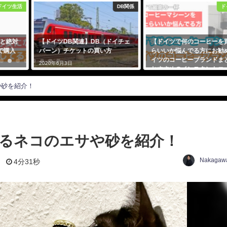
ドイツ生活
DB関係
ド
と絶対
【ドイツDB関連】DB（ドイチェ
【ドイツで何のコーヒーを
eで購入
バーン）チケットの買い方
らいいか悩んでる方にお勧め
イツのコーヒーブランドま
2020年6月3日
おすすめのインスタントコ
ー・コーヒーマシンを紹介
や砂を紹介！
2021年3月27日
るネコのエサや砂を紹介！
Nakagawa
日
4分31秒