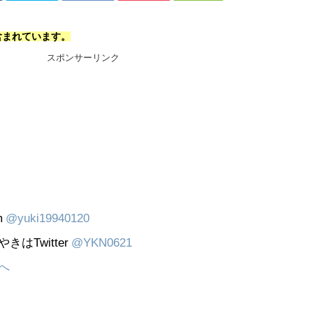
含まれています。
スポンサーリンク
m
@yuki19940120
はTwitter
@YKN0621
へ