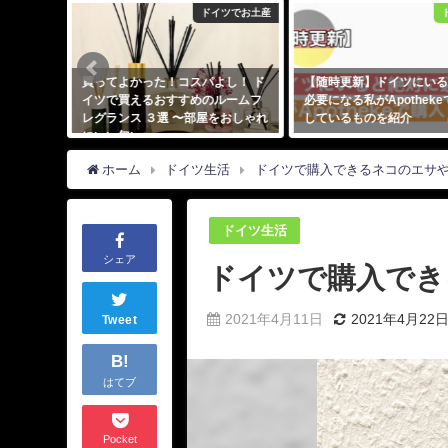
1テスト対策
ドイツでお土産
tliche
買ってよかった！コスパよし！ ド
【随時更新】ドイツにいる
スト対策を
イツで買えるおすすめのルームフ
必要になる私がApothek
レグランス ３選 〜部屋をおしゃれ
しているものを紹介
にいい匂い〜
2021年4月25日
2020年8月13日
ホーム
ドイツ生活
ドイツで購入できるネコのエサ
ドイツ生活
シェア
ドイツで購入でき
2021年4月11日
2021年4月22
Tweet
B!
はてブ
Pocket