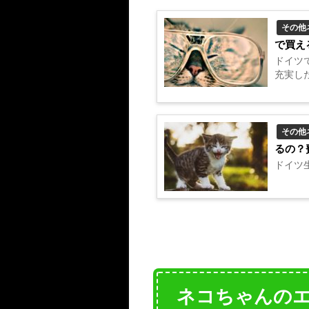
その他
で買え
ドイツ
充実した
その他
るの？
ドイツ生
ネコちゃんの