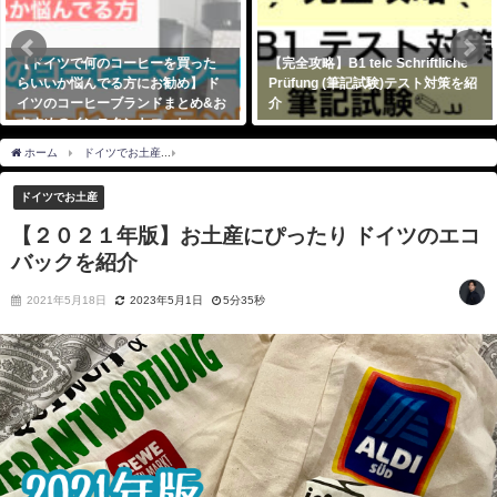
【ドイツで何のコーヒーを買った
【完全攻略】B1 telc Schriftliche
らいいか悩んでる方にお勧め】 ド
Prüfung (筆記試験)テスト対策を紹
イツのコーヒーブランドまとめ&お
介
すすめのインスタントコーヒー・
2021年2月10日
コーヒーマシンを紹介
ホーム
ドイツでお土産
【２０２１年版】お土産にぴったり ドイツのエコバックを紹
2021年3月27日
ドイツでお土産
【２０２１年版】お土産にぴったり ドイツのエコ
バックを紹介
2021年5月18日
2023年5月1日
5分35秒