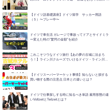
匂い〜
ドイツでお土産
【ドイツ語基礎講座】ドイツ留学 サッカー用語
（５）〜プレー中〜
ドイツ語サッカー用語
ドイツで車生活 ガレージで事故ってドアとサイドミラ
ー変えた時の"驚愕の金額"を紹介
車関係
これこそツウなドイツ旅行【あの夢の古城に泊まろ
う！】ライン川クルーズでいけるドイツ・ライン川沿
いにあるおすすめの古城ホテル３選
ホテルレビュー
【ドイツスーパーマーケット事情】知らないと損する
買い物する際の注意点 日本との違いとは？
ドイツ在住準備
ドイツで仕事探しする時に知るべき単語 雇用形態の違
いVollzeitとTeilzeitとは？
ドイツで仕事