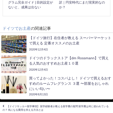
グラム完全ガイド | 目的設定が
訳｜円安時代にまだ現実的なの
ないと、成果は出ない
か？
ドイツでお土産
の関連記事
【ドイツ旅行】在住者が教える スーパーマーケット
で買える 定番オススメのお土産
2020年12月4日
ドイツのドラックストア【dm Rossmann】で買え
る人気のおすすめお土産１０選
2020年12月4日
買ってよかった！コスパよし！ ドイツで買えるおす
すめのルームフレグランス ３選 〜部屋をおしゃれ
にいい匂い〜
2020年8月13日
【ドイツサッカー留学事情】 留学経験者が教える留学費の疑問 留学費は何に使われている
の？ 気になる費用を抑える方法とは