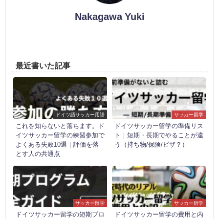
Nakagawa Yuki
最近書いた記事
ドイツ語サッカー用語
サッカー留学
これを知らないと落ちます。ド
ドイツサッカー留学の準備リス
イツサッカー留学の練習参加で
ト｜短期・長期でやることが違
よくある失敗10選｜評価を落
う（持ち物/保険/ビザ？）
とす人の共通点
サッカー留学
サッカー留学
ドイツサッカー留学の短期プロ
ドイツサッカー留学の費用と内