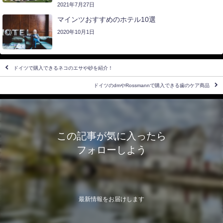
ュヴァルツェンシュタイン) に泊まってみた
2021年7月27日
マインツおすすめのホテル10選
2020年10月1日
ドイツで購入できるネコのエサや砂を紹介！
ドイツのdmやRossmannで購入できる歯のケア商品
この記事が気に入ったら
フォローしよう
最新情報をお届けします