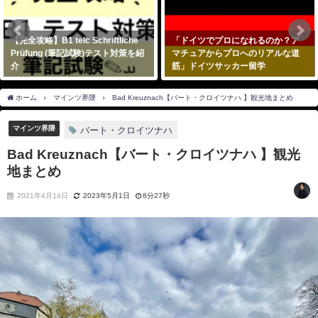
【完全攻略】B1 telc Schriftliche
「ドイツでプロになれるのか？ア
Prüfung (筆記試験)テスト対策を紹
マチュアからプロへのリアルな道
介
筋」ドイツサッカー留学
2021年2月10日
2023年9月16日
ホーム
マインツ界隈
Bad Kreuznach【バート・クロイツナハ 】観光地まとめ
マインツ界隈
バート・クロイツナハ
Bad Kreuznach【バート・クロイツナハ 】観光
地まとめ
2021年4月14日
2023年5月1日
8分27秒