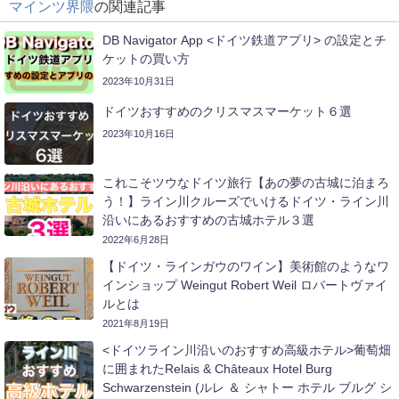
マインツ界隈
の関連記事
DB Navigator App <ドイツ鉄道アプリ> の設定とチ
ケットの買い方
2023年10月31日
ドイツおすすめのクリスマスマーケット６選
2023年10月16日
これこそツウなドイツ旅行【あの夢の古城に泊まろ
う！】ライン川クルーズでいけるドイツ・ライン川
沿いにあるおすすめの古城ホテル３選
2022年6月28日
【ドイツ・ラインガウのワイン】美術館のようなワ
インショップ Weingut Robert Weil ロバートヴァイ
ルとは
2021年8月19日
<ドイツライン川沿いのおすすめ高級ホテル>葡萄畑
に囲まれたRelais & Châteaux Hotel Burg
Schwarzenstein (ルレ ＆ シャトー ホテル ブルグ シ