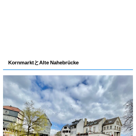
KornmarktとAlte Nahebrücke